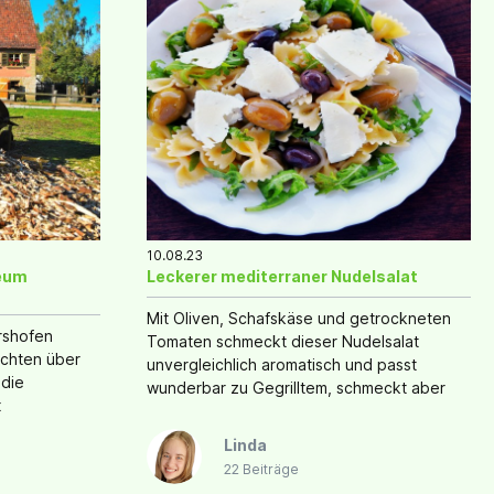
10.08.23
seum
Leckerer mediterraner Nudelsalat
Mit Oliven, Schafskäse und getrockneten
rshofen
Tomaten schmeckt dieser Nudelsalat
ichten über
unvergleichlich aromatisch und passt
 die
wunderbar zu Gegrilltem, schmeckt aber
t
auch als Hauptgericht sehr lecker.
Linda
22 Beiträge