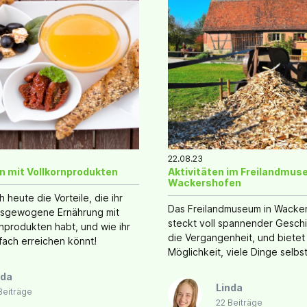
22.08.23
n mit Vollkornprodukten
Aktivitäten im Freilandmu
Wackershofen
 heute die Vorteile, die ihr
Das Freilandmuseum in Wacke
usgewogene Ernährung mit
steckt voll spannender Gesch
rnprodukten habt, und wie ihr
die Vergangenheit, und bietet
fach erreichen könnt!
Möglichkeit, viele Dinge selbs
auszuprobieren.
nda
Linda
Beiträge
22 Beiträge