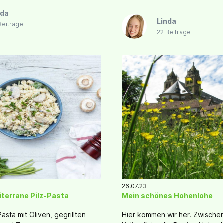
passieren sie den Magen-
nda
ahezu unverändert und haben
Linda
Beiträge
22 Beiträge
26.07.23
iterrane Pilz-Pasta
Mein schönes Hohenlohe
asta mit Oliven, gegrillten
Hier kommen wir her. Zwischen