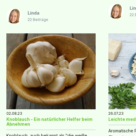
Region ist das majestätische Schloss
Stattdessen 
Li
Neuenstein.
Darm-Trakt n
Linda
22 
22 Beiträge
02.08.23
26.07.23
Knoblauch - Ein natürlicher Helfer beim
Leichte med
Abnehmen
Aromatische P
Knoblauch, auch bekannt als "die weiße