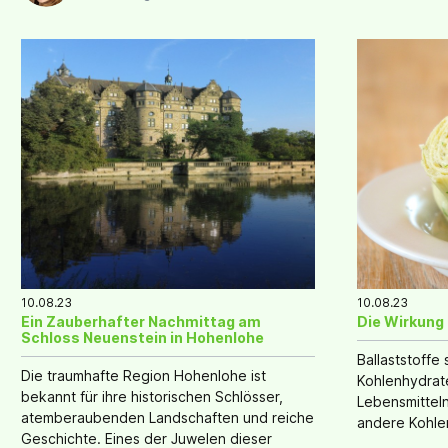
10.08.23
10.08.23
Ein Zauberhafter Nachmittag am
Die Wirkung 
Schloss Neuenstein in Hohenlohe
Ballaststoffe 
Die traumhafte Region Hohenlohe ist
Kohlenhydrate
bekannt für ihre historischen Schlösser,
Lebensmittel
atemberaubenden Landschaften und reiche
andere Kohle
Geschichte. Eines der Juwelen dieser
Körper nicht