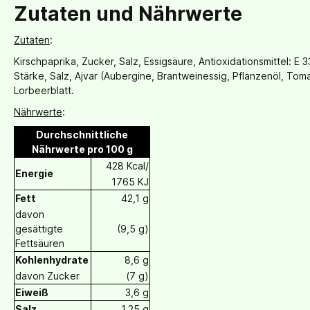
Zutaten und Nährwerte
Zutaten
:
Kirschpaprika, Zucker, Salz, Essigsäure, Antioxidationsmittel: E
Stärke, Salz, Ajvar (Aubergine, Brantweinessig, Pflanzenöl, T
Lorbeerblatt.
Nährwerte
:
Durchschnittliche
Nährwerte pro 100 g
428 Kcal/
Energie
1765 KJ
Fett
42,1 g
davon
gesättigte
(9,5 g)
Fettsäuren
Kohlenhydrate
8,6 g
davon Zucker
(7 g)
Eiweiß
3,6 g
Salz
1,25 g