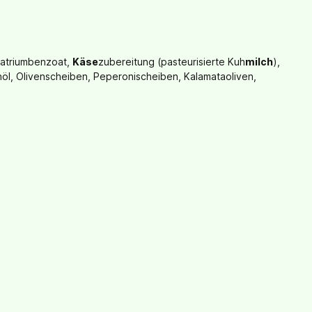
 Natriumbenzoat,
Käse
zubereitung (pasteurisierte Kuh
milch
),
öl, Olivenscheiben, Peperonischeiben, Kalamataoliven,