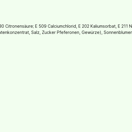
 330 Citronensäure; E 509 Calciumchlorid, E 202 Kaliumsorbat, E 211
omatenkonzentrat, Salz, Zucker Pfeferonen, Gewürze), Sonnenblumen